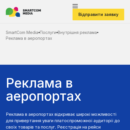
Відправити заявку
SmartCom Media
Послуги
Внутрішня реклама
●
●
●
Реклама в аеропортах
Реклама в
аеропортах
Реклама в аеропортах відкриває широкі можливості
для привертання уваги платоспроможної аудиторії до
своїх товарів та послуг. Реєстрація на рейси