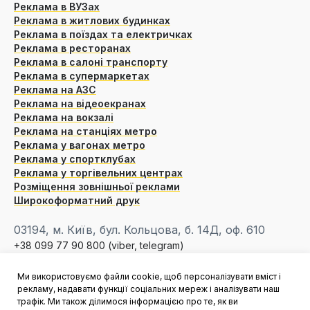
Реклама в ВУЗах
Реклама в житлових будинках
Реклама в поїздах та електричках
Реклама в ресторанах
Реклама в салоні транспорту
Реклама в супермаркетах
Реклама на АЗС
Реклама на відеоекранах
Реклама на вокзалі
Реклама на станціях метро
Реклама у вагонах метро
Реклама у спортклубах
Реклама у торгівельних центрах
Розміщення зовнішньої реклами
Широкоформатний друк
03194, м. Київ, бул. Кольцова, б. 14Д, оф. 610
+38 099 77 90 800 (viber, telegram)
info@smartreklama.com.ua
Ми використовуємо файли cookie, щоб персоналізувати вміст і
Написати нам
рекламу, надавати функції соціальних мереж і аналізувати наш
трафік. Ми також ділимося інформацією про те, як ви